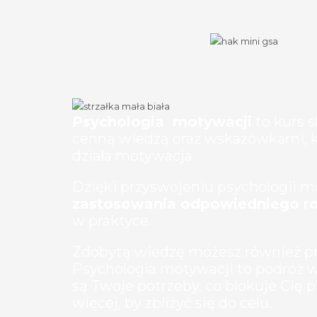
Psychologia motywacji
to kurs s
cenną wiedzą oraz wskazówkami, któ
działa motywacja.
Dzięki przyswojeniu psychologii m
zastosowania odpowiedniego ro
w praktyce.
Zdobytą wiedzę możesz również pr
Psychologia motywacji to podróż w 
są Twoje potrzeby, co blokuje Cię 
więcej, by zbliżyć się do celu.