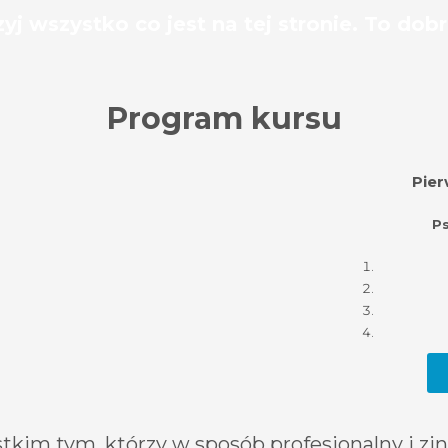
zyj wszystko co jest na tej stronie. To do
Program kursu
Pier
Ps
tkim tym, którzy w sposób profesjonalny i 