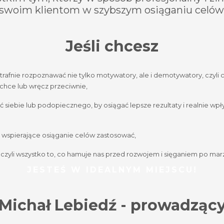
swoim klientom w szybszym osiąganiu celów
Jeśli chcesz
 trafnie rozpoznawać nie tylko motywatory, ale i demotywatory, czyli 
 chce lub wręcz przeciwnie,
siebie lub podopiecznego, by osiągać lepsze rezultaty i realnie wpły
a wspierające osiąganie celów zastosować,
czyli wszystko to, co hamuje nas przed rozwojem i sięganiem po ma
JESTEŚ W IDEALNYM MIEJSCU!
M
ichał Lebiedź
- prowadząc