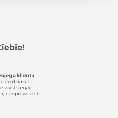
iebie!
ojego klienta
.
ć do działania
ię wystrzegać.
c
ę
i doprowadzić