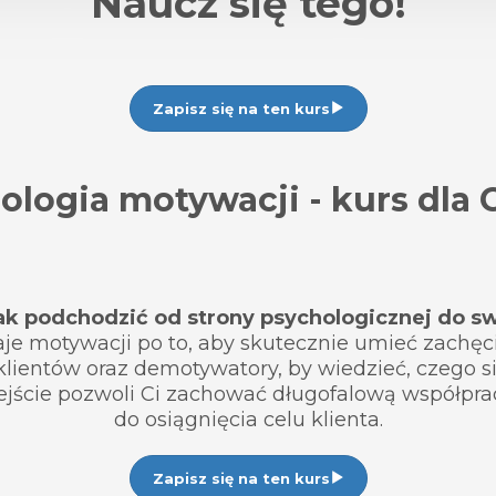
Naucz się tego!
Zapisz się na ten kurs
ologia motywacji - kurs dla C
ak podchodzić od strony psychologicznej do sw
je motywacji po to, aby skutecznie umieć zachęci
klientów oraz demotywatory, by wiedzieć, czego s
jście pozwoli Ci zachować długofalową współpra
do osiągnięcia celu klienta.
Zapisz się na ten kurs