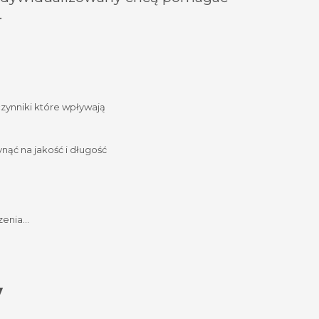
.
czynniki które wpływają
nąć na jakość i długość
rzenia…
y