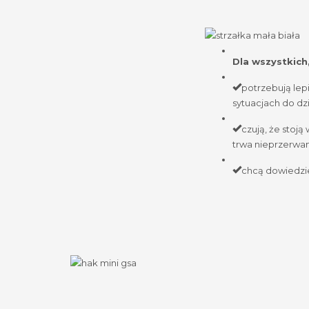
Dla wszystkich,
potrzebują lep
sytuacjach do dzi
czują, że stoją
trwa nieprzerwan
chcą dowiedzie