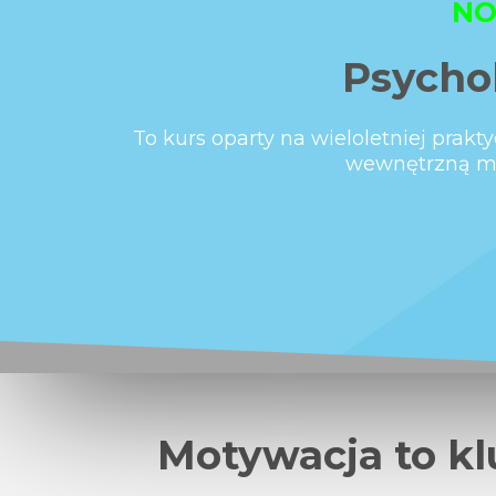
NO
Psycho
To kurs oparty na wieloletniej prak
wewnętrzną mot
Motywacja to kl