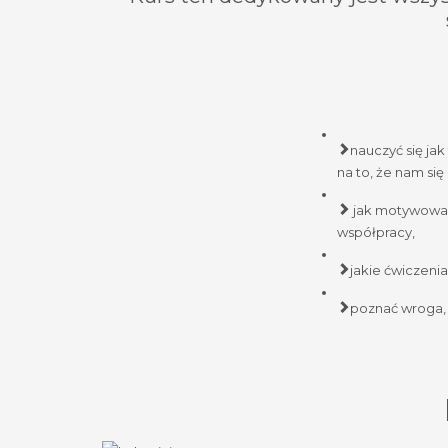
nauczyć się jak
na to, że nam się
jak motywować 
współpracy,
jakie ćwiczeni
poznać wroga, 