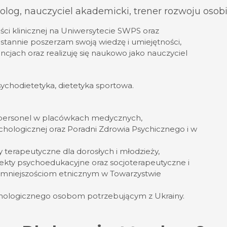
olog, nauczyciel akademicki, trener rozwoju osobi
ci klinicznej na Uniwersytecie SWPS oraz
stannie poszerzam swoją wiedzę i umiejętności,
encjach oraz realizuję się naukowo jako nauczyciel
psychodietetyka, dietetyka sportowa.
z personel w placówkach medycznych,
hologicznej oraz Poradni Zdrowia Psychicznego i w
 terapeutyczne dla dorosłych i młodzieży,
ekty psychoedukacyjne oraz socjoterapeutyczne i
 mniejszościom etnicznym w Towarzystwie
ychologicznego osobom potrzebującym z Ukrainy.