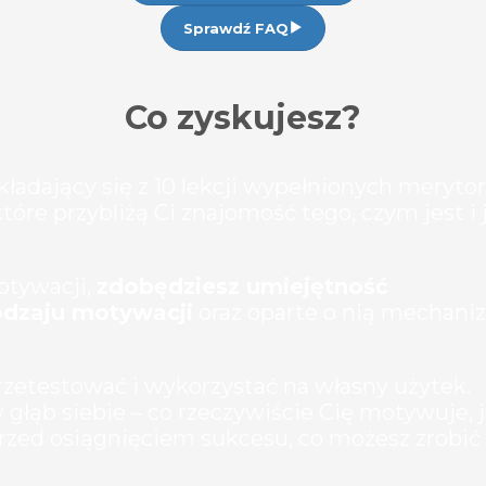
Sprawdź FAQ
Co zyskujesz?
kładający się z 10 lekcji wypełnionych merytor
re przybliżą Ci znajomość tego, czym jest i 
otywacji,
zdobędziesz umiejętność
dzaju motywacji
oraz oparte o nią mechani
zetestować i wykorzystać na własny użytek.
głąb siebie – co rzeczywiście Cię motywuje, j
przed osiągnięciem sukcesu, co możesz zrobić