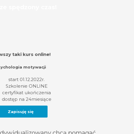
brze spędzony czas!
wszy taki kurs online
!
ychologia motywacji
start 01.12.2022r.
Szkolenie ONLINE
certyfikat ukończenia
dostęp na
24miesiące
Zapisuję się
zindywidualizowany chcą pomagać