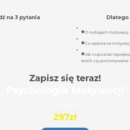
ź na 3 pytania
Dlatego 
O rodzajach motywacji.
Co wpływa na motywację
Jak rozpoznać największ
strach czy porównywanie s
Zapisz się teraz!
Psychologia Motywacji
w cenie
297zł