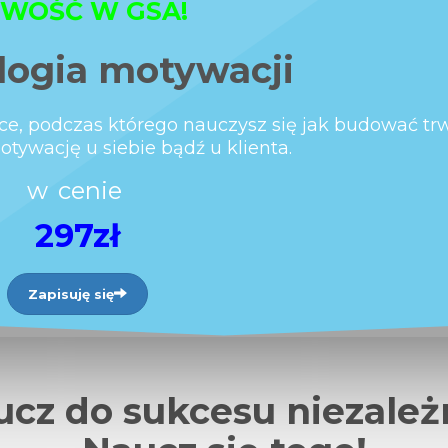
WOŚĆ W GSA!
logia motywacji
tyce, podczas którego nauczysz się jak budować trw
ywację u siebie bądź u klienta.
w
cenie
297zł
Zapisuję się
ucz do sukcesu niezależn